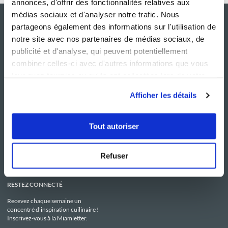
annonces, d'offrir des fonctionnalités relatives aux
médias sociaux et d'analyser notre trafic. Nous
partageons également des informations sur l'utilisation de
notre site avec nos partenaires de médias sociaux, de
publicité et d'analyse, qui peuvent potentiellement
combiner celles-ci avec d'autres informations que vous
leur avez fournies ou qu'ils ont collectées lors de votre
utilisation de leurs services.
Afficher les détails
NOS SITES
SERVICE CONSO
Guy Demarle
Contactez-nous
Tout autoriser
Club Guy Demarle
C.G.U
Le Mag'
Mentions légales
Boutique
Politique de confidentialité
Be Save
Utilisation des Cookies
Refuser
i-Cook'in
RESTEZ CONNECTÉ
Recevez chaque semaine un
concentré d'inspiration cuilinaire !
Inscrivez-vous à la Miamletter.