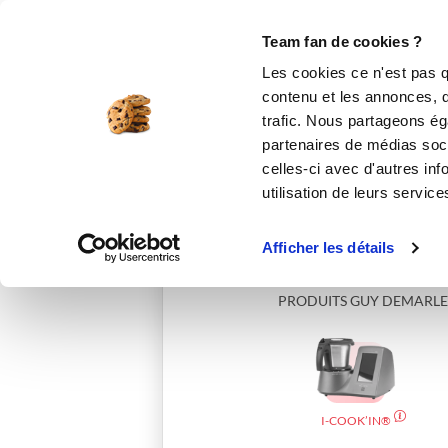
Le Club
i-Cook'in
Be Save
Boutique
Accueil
maudf_11f9
Team fan de cookies ?
Les cookies ce n'est pas q
contenu et les annonces, d'
trafic. Nous partageons éga
partenaires de médias soci
celles-ci avec d'autres inf
utilisation de leurs service
Afficher les détails
PRODUITS GUY DEMARLE
I-COOK’IN®