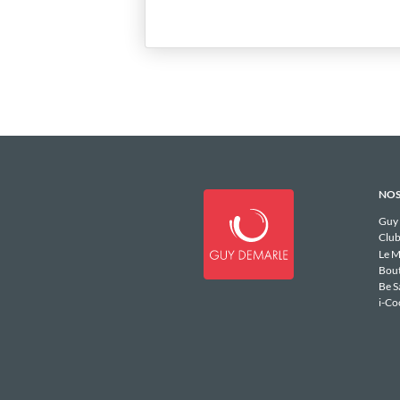
NOS
Guy
Club
Le M
Bou
Be S
i-Co