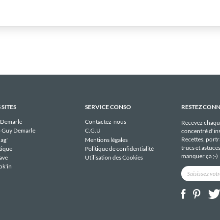
 SITES
SERVICE CONSO
RESTEZ CON
 Demarle
Contactez-nous
Recevez chaqu
 Guy Demarle
C.G.U
concentré d'ins
Recettes, portra
ag'
Mentions légales
trucs et astuce
tique
Politique de confidentialité
manquer ça ;-)
ave
Utilisation des Cookies
ok'in