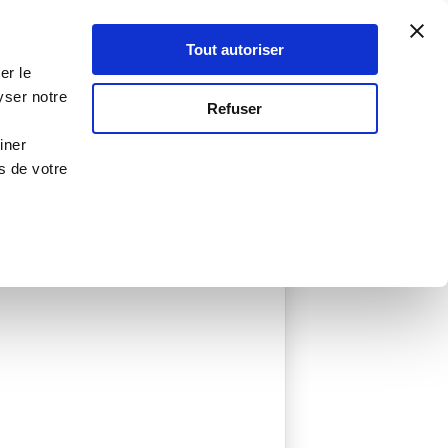
Atelier Culinaire
Le métier
Guy Demarle
Tout autoriser
Se connecter
S'inscrire
er le
yser notre
Refuser
iner
s de votre
ée
0 Menu créé