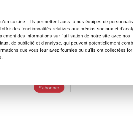
Canofea
Borealia
LE MAG
LA BOUTIQUE
RECETTES
u'en cuisine ! Ils permettent aussi à nos équipes de personnalis
offrir des fonctionnalités relatives aux médias sociaux et d'anal
lement des informations sur l'utilisation de notre site avec nos
aux, de publicité et d'analyse, qui peuvent potentiellement comb
maudf_11f9
ormations que vous leur avez fournies ou qu'ils ont collectées lor
s.
6 Abonnements
1 Abonné
0 Recette cré
S'abonner