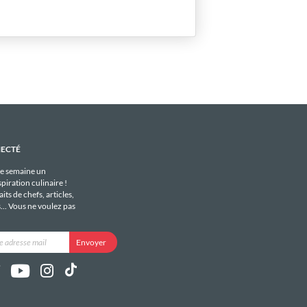
NECTÉ
e semaine un
piration culinaire !
its de chefs, articles,
s... Vous ne voulez pas