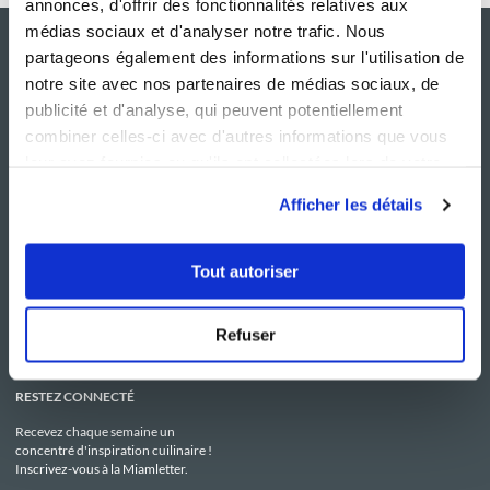
annonces, d'offrir des fonctionnalités relatives aux
médias sociaux et d'analyser notre trafic. Nous
partageons également des informations sur l'utilisation de
notre site avec nos partenaires de médias sociaux, de
publicité et d'analyse, qui peuvent potentiellement
combiner celles-ci avec d'autres informations que vous
leur avez fournies ou qu'ils ont collectées lors de votre
utilisation de leurs services.
Afficher les détails
NOS SITES
SERVICE CONSO
Guy Demarle
Contactez-nous
Tout autoriser
Club Guy Demarle
C.G.U
Le Mag'
Mentions légales
Boutique
Politique de confidentialité
Be Save
Utilisation des Cookies
Refuser
i-Cook'in
RESTEZ CONNECTÉ
Recevez chaque semaine un
concentré d'inspiration cuilinaire !
Inscrivez-vous à la Miamletter.