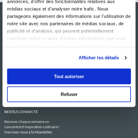
annonces, d'offrir des fonctionnalités relatives aux
médias sociaux et d'analyser notre trafic. Nous
partageons également des informations sur l'utilisation de
notre site avec nos partenaires de médias sociaux, de
publicité et d'analyse, qui peuvent potentiellement
combiner celles-ci avec d'autres informations que vous
leur avez fournies ou qu'ils ont collectées lors de votre
utilisation de leurs services.
Afficher les détails
NOS SITES
SERVICE CONSO
Guy Demarle
Contactez-nous
Tout autoriser
Club Guy Demarle
C.G.U
Le Mag'
Mentions légales
Boutique
Politique de confidentialité
Be Save
Utilisation des Cookies
Refuser
i-Cook'in
RESTEZ CONNECTÉ
Recevez chaque semaine un
concentré d'inspiration cuilinaire !
Inscrivez-vous à la Miamletter.