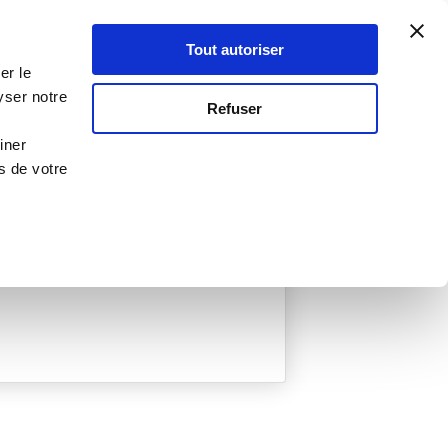
Atelier Culinaire
Le métier
Guy Demarle
Tout autoriser
Se connecter
S'inscrire
er le
yser notre
Refuser
iner
s de votre
ée
0 Menu créé