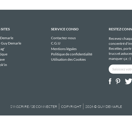
 SITES
SERVICE CONSO
RESTEZ CON
 Demarle
Contactez-nous
Recevez chaqu
 Guy Demarle
C.G.U
concentré d'ins
Recettes, portra
ag'
Mentions légales
trucs et astuce
tique
Politique de confidentialité
manquer ça ;-)
ave
Utilisation des Cookies
ok'in
S'INSCRIRE / SE CONNECTER
COPYRIGHT
2026 © GUY DEMARLE