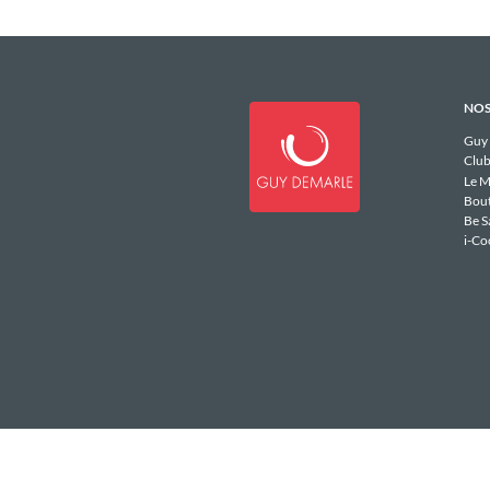
NOS
Guy
Club
Le M
Bou
Be S
i-Co