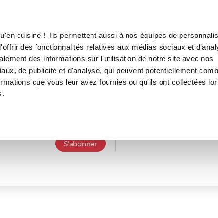
Canofea
Borealia
LE MAG
LA BOUTIQUE
RECETTES
u'en cuisine ! Ils permettent aussi à nos équipes de personnalis
offrir des fonctionnalités relatives aux médias sociaux et d'anal
lement des informations sur l'utilisation de notre site avec nos
aux, de publicité et d'analyse, qui peuvent potentiellement comb
marylenec_2ba5
ormations que vous leur avez fournies ou qu'ils ont collectées lor
s.
3 Abonnements
0 Abonné
0 Recette cré
S'abonner