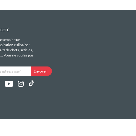
NECTÉ
e semaine un
piration culinaire !
its de chefs, articles,
s... Vous ne voulez pas