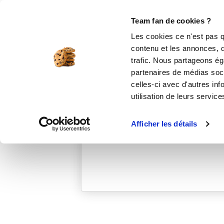
Le Club
i-Cook'in
Be Save
Boutique
Accueil
marylenec_2ba5
Team fan de cookies ?
Les cookies ce n'est pas q
contenu et les annonces, d'
trafic. Nous partageons éga
partenaires de médias soci
celles-ci avec d'autres inf
utilisation de leurs service
Afficher les détails