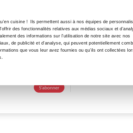
Canofea
Borealia
LE MAG
LA BOUTIQUE
RECETTES
u'en cuisine ! Ils permettent aussi à nos équipes de personnalis
offrir des fonctionnalités relatives aux médias sociaux et d'anal
lement des informations sur l'utilisation de notre site avec nos
aux, de publicité et d'analyse, qui peuvent potentiellement comb
martheb_8300
ormations que vous leur avez fournies ou qu'ils ont collectées lor
s.
3 Abonnements
0 Abonné
0 Recette cré
S'abonner