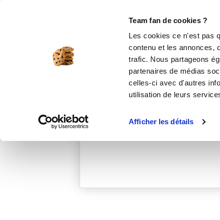
Le Club
i-Cook'in
Be Save
Boutique
Accueil
martheb_8300
Team fan de cookies ?
Les cookies ce n'est pas q
contenu et les annonces, d'
trafic. Nous partageons éga
partenaires de médias soci
celles-ci avec d'autres inf
utilisation de leurs service
Afficher les détails