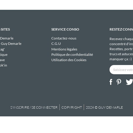
 SITES
SERVICE CONSO
RESTEZ CON
 Demarle
Contactez-nous
Recevez chaqu
 Guy Demarle
C.G.U
concentré d'ins
Recettes, portra
ag'
Mentions légales
trucs et astuce
tique
Politique de confidentialité
manquer ça ;-)
ave
Utilisation des Cookies
ok'in
S'INSCRIRE / SE CONNECTER
COPYRIGHT
2026 © GUY DEMARLE