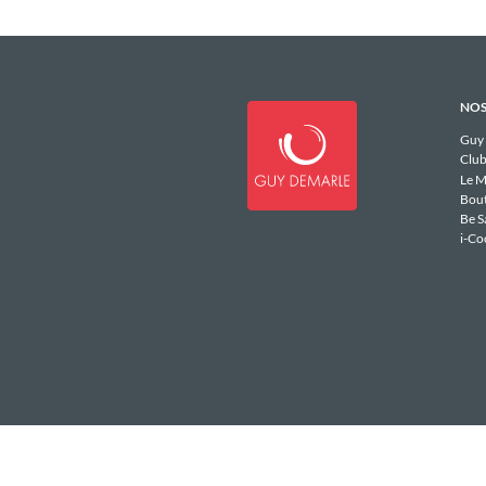
NOS
Guy
Club
Le M
Bou
Be S
i-Co