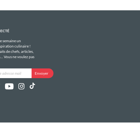
NECTÉ
e semaine un
piration culinaire !
its de chefs, articles,
s... Vous ne voulez pas