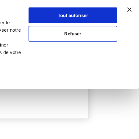
Atelier Culinaire
Le métier
Guy Demarle
Tout autoriser
Se connecter
S'inscrire
er le
yser notre
Refuser
iner
s de votre
ée
0 Menu créé