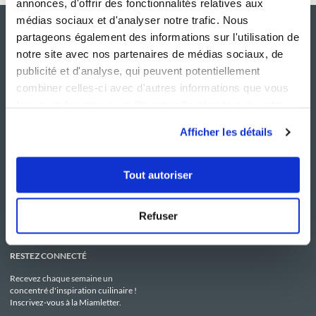
annonces, d'offrir des fonctionnalités relatives aux
médias sociaux et d'analyser notre trafic. Nous
partageons également des informations sur l'utilisation de
notre site avec nos partenaires de médias sociaux, de
publicité et d'analyse, qui peuvent potentiellement
combiner celles-ci avec d'autres informations que vous
leur avez fournies ou qu'ils ont collectées lors de votre
utilisation de leurs services.
Afficher les détails
NOS SITES
SERVICE CONSO
Guy Demarle
Contactez-nous
Tout autoriser
Club Guy Demarle
C.G.U
Le Mag'
Mentions légales
Boutique
Politique de confidentialité
Be Save
Utilisation des Cookies
Refuser
i-Cook'in
RESTEZ CONNECTÉ
Recevez chaque semaine un
concentré d'inspiration cuilinaire !
Inscrivez-vous à la Miamletter.