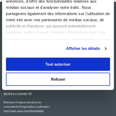
annonces, d'offrir des fonctionnalités relatives aux
médias sociaux et d'analyser notre trafic. Nous
partageons également des informations sur l'utilisation de
notre site avec nos partenaires de médias sociaux, de
publicité et d'analyse, qui peuvent potentiellement
combiner celles-ci avec d'autres informations que vous
leur avez fournies ou qu'ils ont collectées lors de votre
utilisation de leurs services.
Afficher les détails
NOS SITES
SERVICE CONSO
Guy Demarle
Contactez-nous
Tout autoriser
Club Guy Demarle
C.G.U
Le Mag'
Mentions légales
Boutique
Politique de confidentialité
Be Save
Utilisation des Cookies
Refuser
i-Cook'in
RESTEZ CONNECTÉ
Recevez chaque semaine un
concentré d'inspiration cuilinaire !
Inscrivez-vous à la Miamletter.