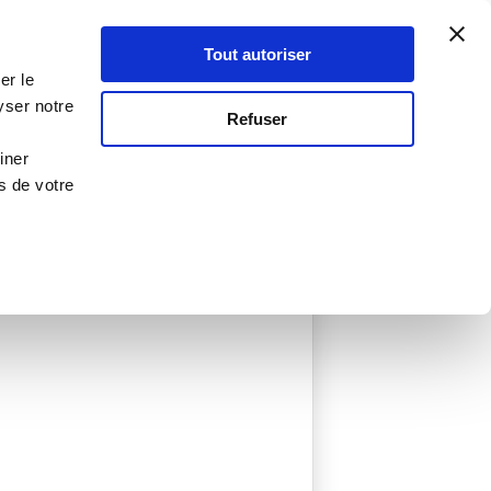
Atelier Culinaire
Le métier
Guy Demarle
Tout autoriser
Se connecter
S'inscrire
er le
yser notre
Refuser
iner
s de votre
ée
0 Menu créé