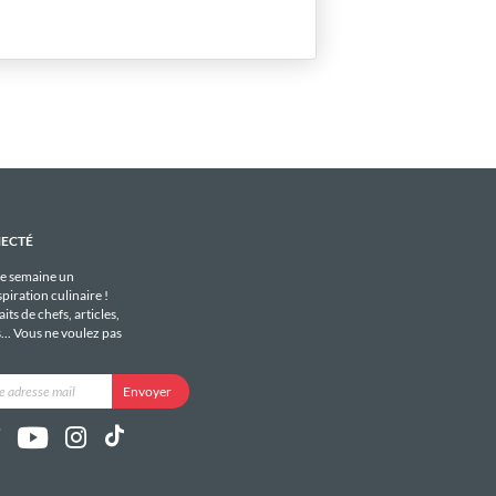
NECTÉ
e semaine un
piration culinaire !
its de chefs, articles,
s... Vous ne voulez pas