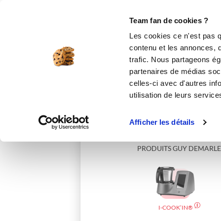
Le Club
i-Cook'in
Be Save
Boutique
Accueil
marinateix
Team fan de cookies ?
Les cookies ce n'est pas q
contenu et les annonces, d'
trafic. Nous partageons éga
partenaires de médias soci
celles-ci avec d'autres inf
utilisation de leurs service
Afficher les détails
PRODUITS GUY DEMARLE
I-COOK’IN®