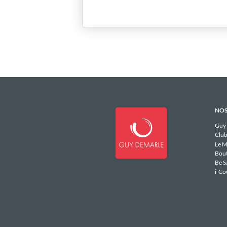
NOS
Guy
Club
Le M
Bou
Be S
i-Co