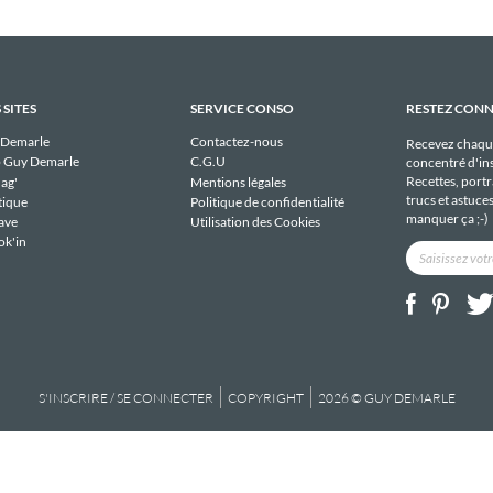
 SITES
SERVICE CONSO
RESTEZ CON
 Demarle
Contactez-nous
Recevez chaqu
 Guy Demarle
C.G.U
concentré d'ins
Recettes, portra
ag'
Mentions légales
trucs et astuce
tique
Politique de confidentialité
manquer ça ;-)
ave
Utilisation des Cookies
ok'in
S'INSCRIRE / SE CONNECTER
COPYRIGHT
2026 © GUY DEMARLE