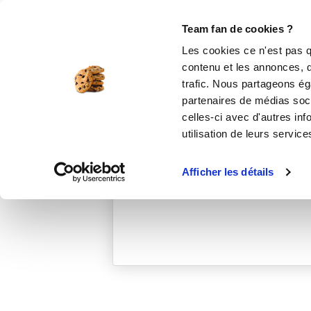
Le Club
i-Cook'in
Be Save
Boutique
Accueil
marinaa_b2d5
Team fan de cookies ?
Les cookies ce n'est pas q
contenu et les annonces, d'
trafic. Nous partageons éga
partenaires de médias soci
celles-ci avec d'autres inf
utilisation de leurs service
Afficher les détails