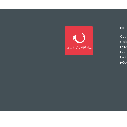
NOS
Guy
Club
Le M
Bou
Be S
i-Co