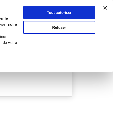
Atelier Culinaire
Le métier
Guy Demarle
Tout autoriser
Se connecter
S'inscrire
er le
yser notre
Refuser
iner
s de votre
ée
0 Menu créé