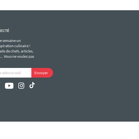
NECTÉ
e semaine un
piration culinaire !
its de chefs, articles,
s... Vous ne voulez pas