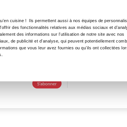
Canofea
Borealia
LE MAG
LA BOUTIQUE
RECETTES
u'en cuisine ! Ils permettent aussi à nos équipes de personnalis
offrir des fonctionnalités relatives aux médias sociaux et d'anal
lement des informations sur l'utilisation de notre site avec nos
aux, de publicité et d'analyse, qui peuvent potentiellement comb
marinaa_b2d5
ormations que vous leur avez fournies ou qu'ils ont collectées lor
s.
3 Abonnements
0 Abonné
0 Recette cré
S'abonner