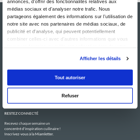
annonces, d'offrir des fonctionnalités relatives aux
médias sociaux et d'analyser notre trafic. Nous
partageons également des informations sur l'utilisation de
notre site avec nos partenaires de médias sociaux, de
publicité et d'analyse, qui peuvent potentiellement
combiner celles-ci avec d'autres informations que vous
leur avez fournies ou qu'ils ont collectées lors de votre
utilisation de leurs services.
Afficher les détails
NOS SITES
SERVICE CONSO
Guy Demarle
Contactez-nous
Tout autoriser
Club Guy Demarle
C.G.U
Le Mag'
Mentions légales
Boutique
Politique de confidentialité
Be Save
Utilisation des Cookies
Refuser
i-Cook'in
RESTEZ CONNECTÉ
Recevez chaque semaine un
concentré d'inspiration cuilinaire !
Inscrivez-vous à la Miamletter.