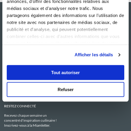
annonces, d'offrir des fonctionnalités relatives aux
médias sociaux et d'analyser notre trafic. Nous
partageons également des informations sur l'utilisation de
notre site avec nos partenaires de médias sociaux, de
publicité et d'analyse, qui peuvent potentiellement
combiner celles-ci avec d'autres informations que vous
leur avez fournies ou qu'ils ont collectées lors de votre
utilisation de leurs services.
Afficher les détails
NOS SITES
SERVICE CONSO
Guy Demarle
Contactez-nous
Tout autoriser
Club Guy Demarle
C.G.U
Le Mag'
Mentions légales
Boutique
Politique de confidentialité
Be Save
Utilisation des Cookies
Refuser
i-Cook'in
RESTEZ CONNECTÉ
Recevez chaque semaine un
concentré d'inspiration cuilinaire !
Inscrivez-vous à la Miamletter.