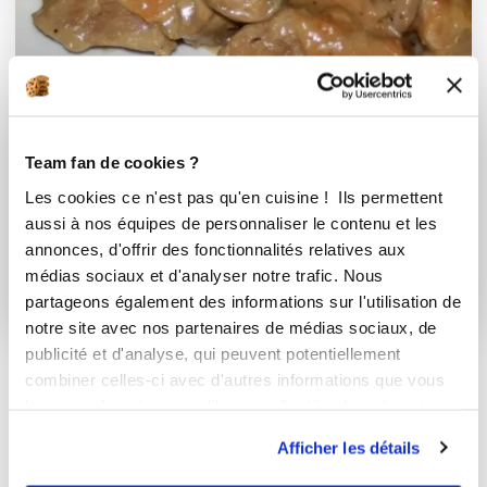
Team fan de cookies ?
martine_mecoli
Les cookies ce n'est pas qu'en cuisine ! Ils permettent
Blanquette de veau pour grande tablée...
aussi à nos équipes de personnaliser le contenu et les
annonces, d'offrir des fonctionnalités relatives aux
Très bon
médias sociaux et d'analyser notre trafic. Nous
partageons également des informations sur l'utilisation de
1
h
20
21
297
notre site avec nos partenaires de médias sociaux, de
publicité et d'analyse, qui peuvent potentiellement
combiner celles-ci avec d'autres informations que vous
leur avez fournies ou qu'ils ont collectées lors de votre
utilisation de leurs services.
Afficher les détails