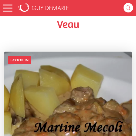
Accueil
maried_83c7
Listes de favoris
Veau
Veau
I-COOK'IN