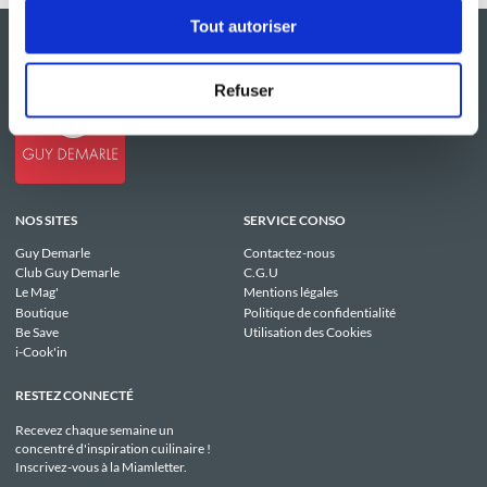
Tout autoriser
Refuser
NOS SITES
SERVICE CONSO
Guy Demarle
Contactez-nous
Club Guy Demarle
C.G.U
Le Mag'
Mentions légales
Boutique
Politique de confidentialité
Be Save
Utilisation des Cookies
i-Cook'in
RESTEZ CONNECTÉ
Recevez chaque semaine un
concentré d'inspiration cuilinaire !
Inscrivez-vous à la Miamletter.