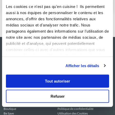
S'abonner
Les cookies ce n'est pas qu'en cuisine ! Ils permettent
aussi à nos équipes de personnaliser le contenu et les
annonces, d'offrir des fonctionnalités relatives aux
médias sociaux et d'analyser notre trafic. Nous
partageons également des informations sur l'utilisation de
notre site avec nos partenaires de médias sociaux, de
publicité et d'analyse, qui peuvent potentiellement
combiner celles-ci avec d'autres informations que vous
leur avez fournies ou qu'ils ont collectées lors de votre
utilisation de leurs services.
Afficher les détails
Tout autoriser
NOS SITES
SERVICE CONSO
Guy Demarle
Contactez-nous
Refuser
Club Guy Demarle
C.G.U
Le Mag'
Mentions légales
Boutique
Politique de confidentialité
Be Save
Utilisation des Cookies