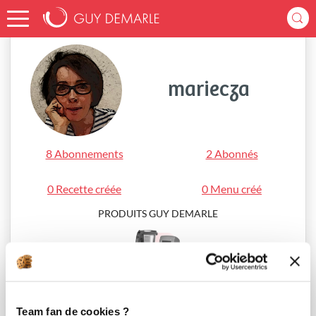
Accueil
mariecza
mariecza
8 Abonnements
2 Abonnés
0 Recette créée
0 Menu créé
PRODUITS GUY DEMARLE
i-Cook’in®
Team fan de cookies ?