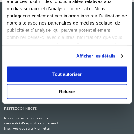
annonces, d'offrir des fonctionnalités relatives aux
médias sociaux et d'analyser notre trafic. Nous
partageons également des informations sur l'utilisation de
notre site avec nos partenaires de médias sociaux, de
publicité et d'analyse, qui peuvent potentiellement
combiner celles-ci avec d'autres informations que vous
leur avez fournies ou qu'ils ont collectées lors de votre
utilisation de leurs services.
Afficher les détails
NOS SITES
SERVICE CONSO
Guy Demarle
Contactez-nous
Tout autoriser
Club Guy Demarle
C.G.U
Le Mag'
Mentions légales
Boutique
Politique de confidentialité
Be Save
Utilisation des Cookies
Refuser
i-Cook'in
RESTEZ CONNECTÉ
Recevez chaque semaine un
concentré d'inspiration cuilinaire !
Inscrivez-vous à la Miamletter.