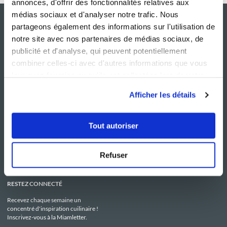
annonces, d'offrir des fonctionnalités relatives aux
médias sociaux et d'analyser notre trafic. Nous
partageons également des informations sur l'utilisation de
notre site avec nos partenaires de médias sociaux, de
publicité et d'analyse, qui peuvent potentiellement
combiner celles-ci avec d'autres informations que vous
leur avez fournies ou qu'ils ont collectées lors de votre
utilisation de leurs services.
Afficher les détails
NOS SITES
SERVICE CONSO
Guy Demarle
Contactez-nous
Tout autoriser
Club Guy Demarle
C.G.U
Le Mag'
Mentions légales
Boutique
Politique de confidentialité
Be Save
Utilisation des Cookies
Refuser
i-Cook'in
RESTEZ CONNECTÉ
Recevez chaque semaine un
concentré d'inspiration cuilinaire !
Inscrivez-vous à la Miamletter.