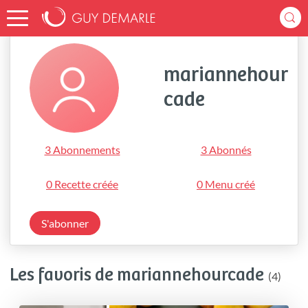
Accueil
mariannehourcade
mariannehour
cade
3 Abonnements
3 Abonnés
0 Recette créée
0 Menu créé
S'abonner
Les favoris de mariannehourcade
(4)