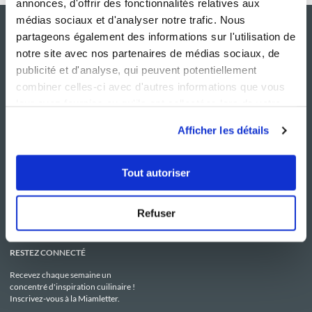
annonces, d'offrir des fonctionnalités relatives aux
médias sociaux et d'analyser notre trafic. Nous
partageons également des informations sur l'utilisation de
notre site avec nos partenaires de médias sociaux, de
publicité et d'analyse, qui peuvent potentiellement
combiner celles-ci avec d'autres informations que vous
leur avez fournies ou qu'ils ont collectées lors de votre
utilisation de leurs services.
Afficher les détails
NOS SITES
SERVICE CONSO
Guy Demarle
Contactez-nous
Tout autoriser
Club Guy Demarle
C.G.U
Le Mag'
Mentions légales
Boutique
Politique de confidentialité
Be Save
Utilisation des Cookies
Refuser
i-Cook'in
RESTEZ CONNECTÉ
Recevez chaque semaine un
concentré d'inspiration cuilinaire !
Inscrivez-vous à la Miamletter.