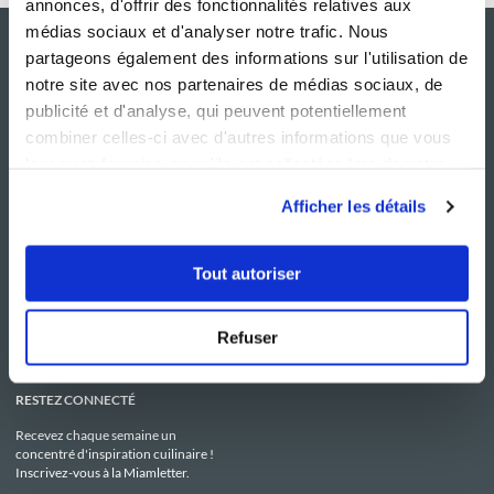
annonces, d'offrir des fonctionnalités relatives aux
médias sociaux et d'analyser notre trafic. Nous
partageons également des informations sur l'utilisation de
notre site avec nos partenaires de médias sociaux, de
publicité et d'analyse, qui peuvent potentiellement
combiner celles-ci avec d'autres informations que vous
leur avez fournies ou qu'ils ont collectées lors de votre
utilisation de leurs services.
Afficher les détails
NOS SITES
SERVICE CONSO
Guy Demarle
Contactez-nous
Tout autoriser
Club Guy Demarle
C.G.U
Le Mag'
Mentions légales
Boutique
Politique de confidentialité
Be Save
Utilisation des Cookies
Refuser
i-Cook'in
RESTEZ CONNECTÉ
Recevez chaque semaine un
concentré d'inspiration cuilinaire !
Inscrivez-vous à la Miamletter.