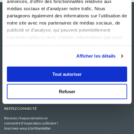
annonces, d'offrir des fonctionnalités relatives aux
médias sociaux et d'analyser notre trafic. Nous
partageons également des informations sur l'utilisation de
notre site avec nos partenaires de médias sociaux, de
publicité et d'analyse, qui peuvent potentiellement
combiner celles-ci avec d'autres informations que vous
leur avez fournies ou qu'ils ont collectées lors de votre
utilisation de leurs services.
Afficher les détails
NOS SITES
SERVICE CONSO
Guy Demarle
Contactez-nous
Tout autoriser
Club Guy Demarle
C.G.U
Le Mag'
Mentions légales
Boutique
Politique de confidentialité
Be Save
Utilisation des Cookies
Refuser
i-Cook'in
RESTEZ CONNECTÉ
Recevez chaque semaine un
concentré d'inspiration cuilinaire !
Inscrivez-vous à la Miamletter.