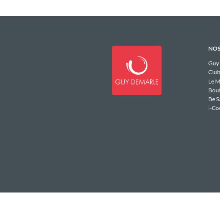
NOS
Guy
Club
Le M
Bou
Be S
i-Co