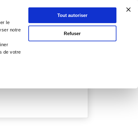
Atelier Culinaire
Le métier
Guy Demarle
Tout autoriser
Se connecter
S'inscrire
er le
yser notre
Refuser
iner
s de votre
ée
0 Menu créé