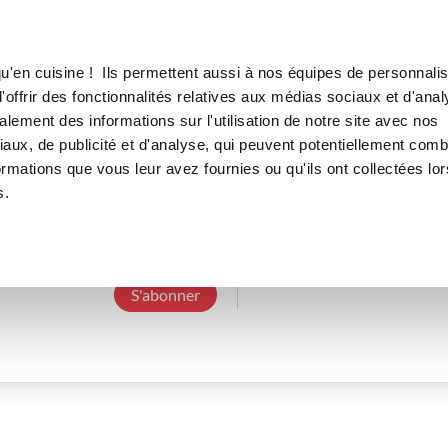
Canofea
Borealia
LE MAG
LA BOUTIQUE
RECETTES
u'en cuisine ! Ils permettent aussi à nos équipes de personnalis
offrir des fonctionnalités relatives aux médias sociaux et d'anal
lement des informations sur l'utilisation de notre site avec nos
aux, de publicité et d'analyse, qui peuvent potentiellement comb
magalid_cf75
ormations que vous leur avez fournies ou qu'ils ont collectées lor
s.
3 Abonnements
0 Abonné
0 Recette cré
S'abonner