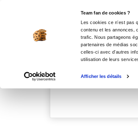
Le Club
i-Cook'in
Be Save
Boutique
Accueil
magalid_cf75
Team fan de cookies ?
Les cookies ce n'est pas q
contenu et les annonces, d'
trafic. Nous partageons éga
partenaires de médias soci
celles-ci avec d'autres inf
utilisation de leurs service
Afficher les détails