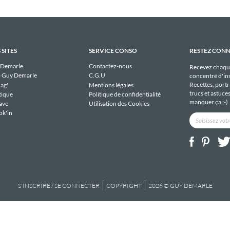
 SITES
SERVICE CONSO
RESTEZ CON
 Demarle
Contactez-nous
Recevez chaqu
 Guy Demarle
C.G.U
concentré d'ins
Recettes, portra
ag'
Mentions légales
trucs et astuce
tique
Politique de confidentialité
manquer ça ;-)
ave
Utilisation des Cookies
ok'in
S'INSCRIRE / SE CONNECTER
COPYRIGHT
2026 © GUY DEMARLE