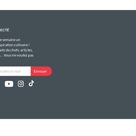
NECTÉ
e semaine un
piration culinaire !
its de chefs, articles,
s... Vous ne voulez pas