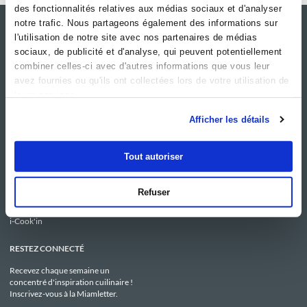
des fonctionnalités relatives aux médias sociaux et d'analyser
notre trafic. Nous partageons également des informations sur
l'utilisation de notre site avec nos partenaires de médias
sociaux, de publicité et d'analyse, qui peuvent potentiellement
combiner celles-ci avec d'autres informations que vous leur
avez fournies ou qu'ils ont collectées lors de votre utilisation de
leurs services.
Afficher les détails
NOS SITES
SERVICE CONSO
Tout autoriser
Guy Demarle
Contactez-nous
Club Guy Demarle
C.G.U
Le Mag'
Mentions légales
Refuser
Boutique
Politique de confidentialité
Be Save
Utilisation des Cookies
i-Cook'in
RESTEZ CONNECTÉ
Recevez chaque semaine un
concentré d'inspiration cuilinaire !
Inscrivez-vous à la Miamletter.