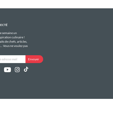
NECTÉ
e semaine un
piration culinaire !
its de chefs, articles,
s... Vous ne voulez pas