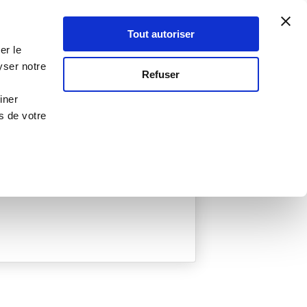
Atelier Culinaire
Le métier
Guy Demarle
Tout autoriser
Se connecter
S'inscrire
er le
yser notre
Refuser
iner
s de votre
ée
0 Menu créé