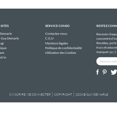
 SITES
SERVICE CONSO
RESTEZ CON
 Demarle
Contactez-nous
Recevez chaqu
 Guy Demarle
C.G.U
concentré d'ins
Recettes, portra
ag'
Mentions légales
trucs et astuce
tique
Politique de confidentialité
manquer ça ;-)
ave
Utilisation des Cookies
ok'in
S'INSCRIRE / SE CONNECTER
COPYRIGHT
2026 © GUY DEMARLE