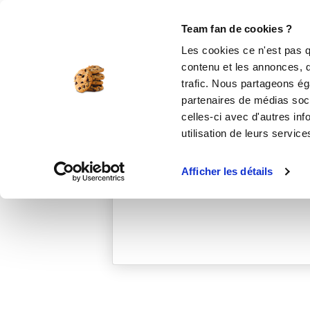
Le Club
i-Cook'in
Be Save
Boutique
Accueil
loubnab_e795
Team fan de cookies ?
Les cookies ce n'est pas q
contenu et les annonces, d'
trafic. Nous partageons éga
partenaires de médias soci
celles-ci avec d'autres inf
utilisation de leurs service
Afficher les détails