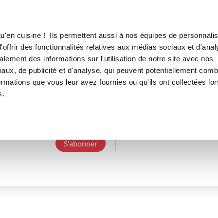
Canofea
Borealia
LE MAG
LA BOUTIQUE
RECETTES
u'en cuisine ! Ils permettent aussi à nos équipes de personnalis
offrir des fonctionnalités relatives aux médias sociaux et d'anal
lement des informations sur l'utilisation de notre site avec nos
aux, de publicité et d'analyse, qui peuvent potentiellement comb
loubnab_e795
ormations que vous leur avez fournies ou qu'ils ont collectées lor
s.
3 Abonnements
0 Abonné
0 Recette cré
S'abonner