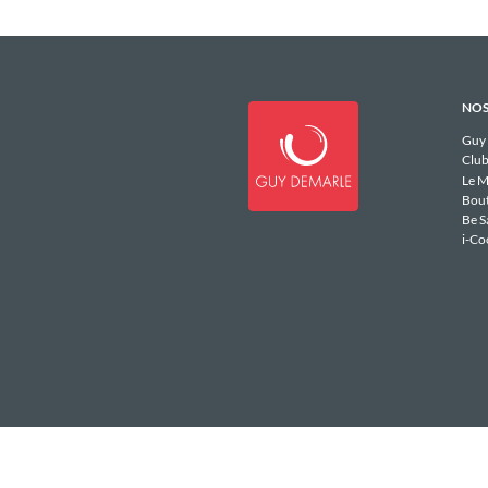
NOS
Guy
Club
Le M
Bou
Be S
i-Co