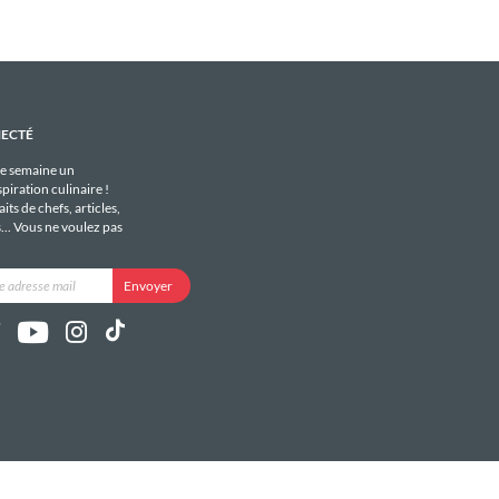
NECTÉ
e semaine un
piration culinaire !
its de chefs, articles,
s... Vous ne voulez pas