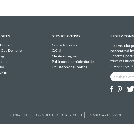
 SITES
SERVICE CONSO
RESTEZ CON
 Demarle
Contactez-nous
Recevez chaqu
 Guy Demarle
C.G.U
concentré d'ins
Recettes, portra
ag'
Mentions légales
trucs et astuce
tique
Politique de confidentialité
manquer ça ;-)
ave
Utilisation des Cookies
ok'in
S'INSCRIRE / SE CONNECTER
COPYRIGHT
2026 © GUY DEMARLE