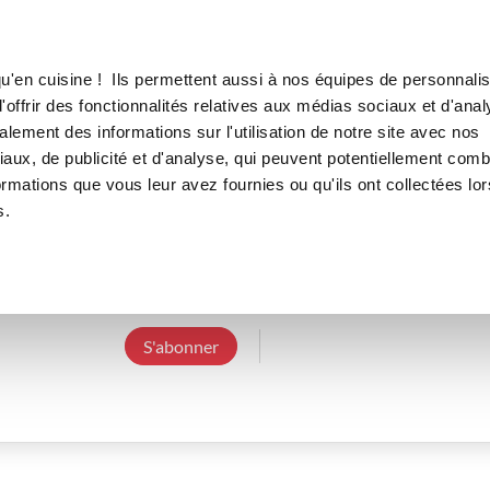
Canofea
Borealia
LE MAG
LA BOUTIQUE
RECETTES
u'en cuisine ! Ils permettent aussi à nos équipes de personnalis
offrir des fonctionnalités relatives aux médias sociaux et d'anal
lement des informations sur l'utilisation de notre site avec nos
aux, de publicité et d'analyse, qui peuvent potentiellement comb
lorenemarchal
ormations que vous leur avez fournies ou qu'ils ont collectées lor
s.
4 Abonnements
8 Abonnés
0 Recette cr
Conseillère dans les Vosges
S'abonner