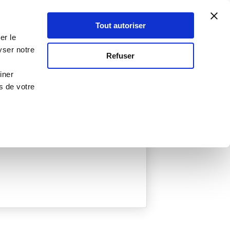
Atelier Culinaire
Le métier
Guy Demarle
Tout autoriser
Se connecter
S'inscrire
er le
yser notre
Refuser
iner
s de votre
éée
0 Menu créé