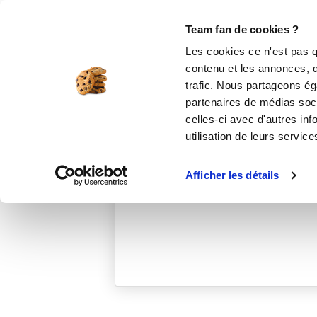
Le Club
i-Cook'in
Be Save
Boutique
Accueil
lorenemarchal
Team fan de cookies ?
Les cookies ce n'est pas q
contenu et les annonces, d'
trafic. Nous partageons éga
partenaires de médias soci
celles-ci avec d'autres inf
utilisation de leurs service
Afficher les détails