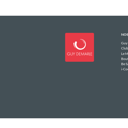
NOS
Guy
Club
Le M
Bou
Be S
i-Co