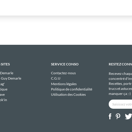
 SITES
SERVICE CONSO
RESTEZ CON
 Demarle
Contactez-nous
Recevez chaqu
 Guy Demarle
C.G.U
concentré d'ins
Recettes, portra
ag'
Mentions légales
trucs et astuce
tique
Politique de confidentialité
manquer ça ;-)
ave
Utilisation des Cookies
ok'in