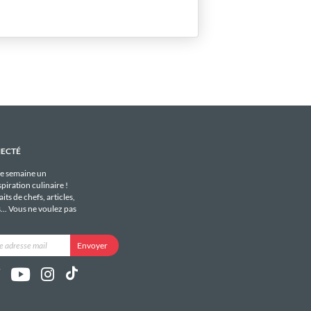
NECTÉ
e semaine un
piration culinaire !
its de chefs, articles,
s... Vous ne voulez pas