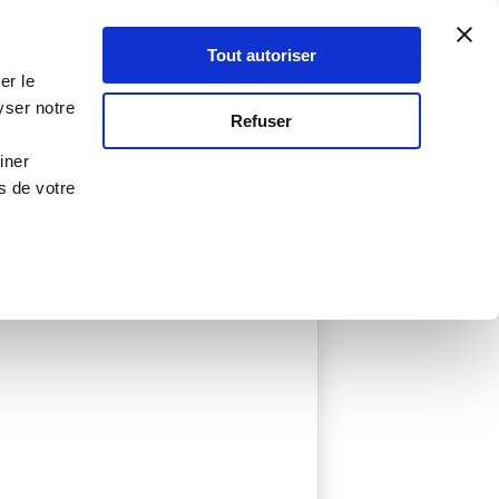
Atelier Culinaire
Le métier
Guy Demarle
Tout autoriser
Se connecter
S'inscrire
er le
yser notre
Refuser
iner
s de votre
ée
0 Menu créé