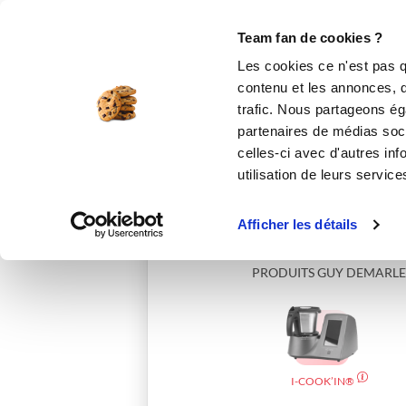
Le Club
i-Cook'in
Be Save
Boutique
Accueil
lisiannel_a35f
Team fan de cookies ?
Les cookies ce n'est pas q
contenu et les annonces, d'
trafic. Nous partageons éga
partenaires de médias soci
celles-ci avec d'autres inf
utilisation de leurs service
Afficher les détails
PRODUITS GUY DEMARLE
I-COOK’IN®