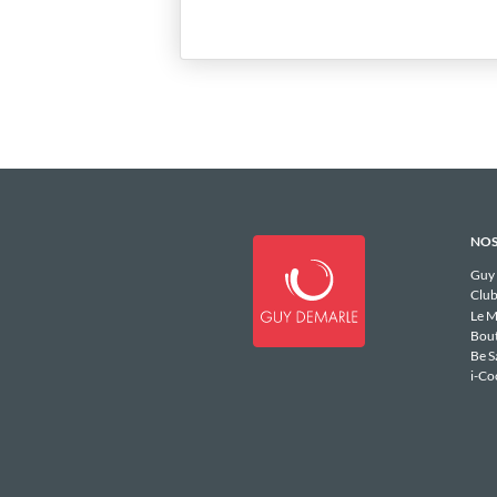
NOS
Guy
Club
Le M
Bou
Be S
i-Co