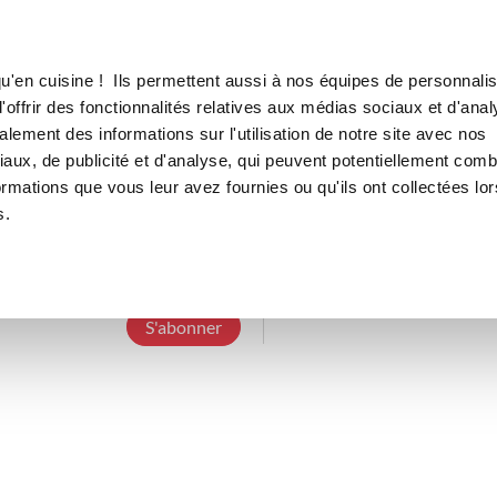
Canofea
Borealia
LE MAG
LA BOUTIQUE
RECETTES
u'en cuisine ! Ils permettent aussi à nos équipes de personnalis
offrir des fonctionnalités relatives aux médias sociaux et d'anal
lement des informations sur l'utilisation de notre site avec nos
aux, de publicité et d'analyse, qui peuvent potentiellement comb
lisiannel_a35f
ormations que vous leur avez fournies ou qu'ils ont collectées lor
s.
3 Abonnements
0 Abonné
0 Recette cré
S'abonner