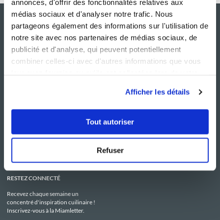
annonces, d'offrir des fonctionnalités relatives aux
médias sociaux et d'analyser notre trafic. Nous
partageons également des informations sur l'utilisation de
notre site avec nos partenaires de médias sociaux, de
publicité et d'analyse, qui peuvent potentiellement
combiner celles-ci avec d'autres informations que vous
leur avez fournies ou qu'ils ont collectées lors de votre
utilisation de leurs services.
Afficher les détails
NOS SITES
SERVICE CONSO
Guy Demarle
Contactez-nous
Tout autoriser
Club Guy Demarle
C.G.U
Le Mag'
Mentions légales
Boutique
Politique de confidentialité
Be Save
Utilisation des Cookies
Refuser
i-Cook'in
RESTEZ CONNECTÉ
Recevez chaque semaine un
concentré d'inspiration cuilinaire !
Inscrivez-vous à la Miamletter.