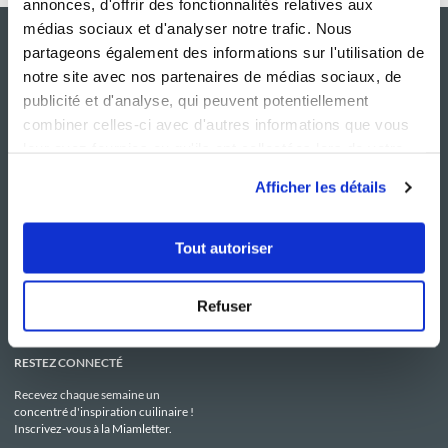
annonces, d'offrir des fonctionnalités relatives aux
médias sociaux et d'analyser notre trafic. Nous
partageons également des informations sur l'utilisation de
notre site avec nos partenaires de médias sociaux, de
publicité et d'analyse, qui peuvent potentiellement
combiner celles-ci avec d'autres informations que vous
leur avez fournies ou qu'ils ont collectées lors de votre
utilisation de leurs services.
Afficher les détails
NOS SITES
SERVICE CONSO
Guy Demarle
Contactez-nous
Tout autoriser
Club Guy Demarle
C.G.U
Le Mag'
Mentions légales
Boutique
Politique de confidentialité
Be Save
Utilisation des Cookies
Refuser
i-Cook'in
RESTEZ CONNECTÉ
Recevez chaque semaine un
concentré d'inspiration cuilinaire !
Inscrivez-vous à la Miamletter.