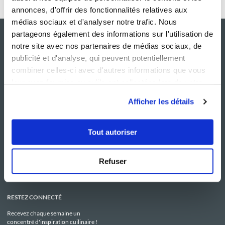
annonces, d'offrir des fonctionnalités relatives aux
médias sociaux et d'analyser notre trafic. Nous
partageons également des informations sur l'utilisation de
notre site avec nos partenaires de médias sociaux, de
publicité et d'analyse, qui peuvent potentiellement
combiner celles-ci avec d'autres informations que vous
leur avez fournies ou qu'ils ont collectées lors de votre
utilisation de leurs services.
Afficher les détails
NOS SITES
SERVICE CONSO
Tout autoriser
Guy Demarle
Contactez-nous
Club Guy Demarle
C.G.U
Le Mag'
Mentions légales
Boutique
Politique de confidentialité
Refuser
Be Save
Utilisation des Cookies
i-Cook'in
RESTEZ CONNECTÉ
Recevez chaque semaine un
concentré d'inspiration cuilinaire !