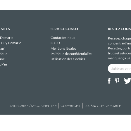
 SITES
SERVICE CONSO
RESTEZ CON
 Demarle
Contactez-nous
Recevez chaqu
 Guy Demarle
C.G.U
concentré d'ins
Recettes, portra
ag'
Mentions légales
trucs et astuce
tique
Politique de confidentialité
manquer ça ;-)
ave
Utilisation des Cookies
ok'in
S'INSCRIRE / SE CONNECTER
COPYRIGHT
2026 © GUY DEMARLE