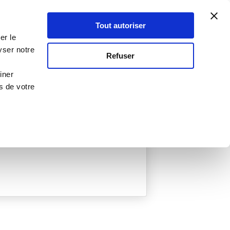
Atelier Culinaire
Le métier
Guy Demarle
Tout autoriser
Se connecter
S'inscrire
er le
yser notre
Refuser
iner
s de votre
ée
0 Menu créé