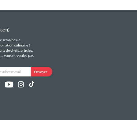
NECTÉ
e semaine un
piration culinaire !
its de chefs, articles,
s... Vous ne voulez pas