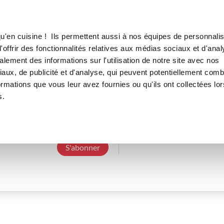
Canofea
Borealia
LE MAG
LA BOUTIQUE
RECETTES
u'en cuisine ! Ils permettent aussi à nos équipes de personnalis
offrir des fonctionnalités relatives aux médias sociaux et d'anal
lement des informations sur l'utilisation de notre site avec nos
aux, de publicité et d'analyse, qui peuvent potentiellement comb
laetitiar_b627
ormations que vous leur avez fournies ou qu'ils ont collectées lor
s.
4 Abonnements
0 Abonné
0 Recette cré
S'abonner