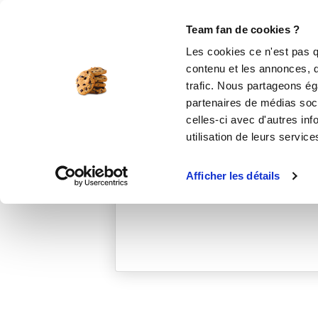
Le Club
i-Cook'in
Be Save
Boutique
Accueil
laetitiar_b627
Team fan de cookies ?
Les cookies ce n'est pas q
contenu et les annonces, d'
trafic. Nous partageons éga
partenaires de médias soci
celles-ci avec d'autres inf
utilisation de leurs service
Afficher les détails