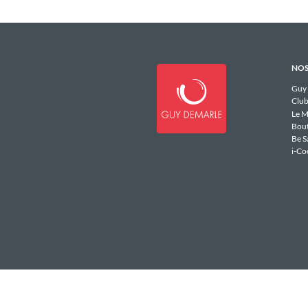
NOS
Guy
Club
Le M
Bou
Be S
i-Co