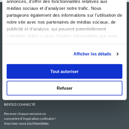
annonces, d'offrir des fonctionnalités relatives aux
médias sociaux et d'analyser notre trafic. Nous
partageons également des informations sur l'utilisation de
notre site avec nos partenaires de médias sociaux, de
publicité et d'analyse, qui peuvent potentiellement
combiner celles-ci avec d'autres informations que vous
leur avez fournies ou qu'ils ont collectées lors de votre
utilisation de leurs services.
Afficher les détails
NOS SITES
SERVICE CONSO
Guy Demarle
Contactez-nous
Tout autoriser
Club Guy Demarle
C.G.U
Le Mag'
Mentions légales
Boutique
Politique de confidentialité
Be Save
Utilisation des Cookies
Refuser
i-Cook'in
RESTEZ CONNECTÉ
Recevez chaque semaine un
concentré d'inspiration cuilinaire !
Inscrivez-vous à la Miamletter.