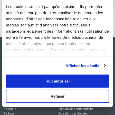
S'abonner
Les cookies ce n'est pas qu'en cuisine ! Ils permettent
aussi à nos équipes de personnaliser le contenu et les
annonces, d'offrir des fonctionnalités relatives aux
médias sociaux et d'analyser notre trafic. Nous
partageons également des informations sur l'utilisation de
notre site avec nos partenaires de médias sociaux, de
publicité et d'analyse, qui peuvent potentiellement
combiner celles-ci avec d'autres informations que vous
leur avez fournies ou qu'ils ont collectées lors de votre
utilisation de leurs services.
Afficher les détails
Tout autoriser
NOS SITES
SERVICE CONSO
Guy Demarle
Contactez-nous
Refuser
Club Guy Demarle
C.G.U
Le Mag'
Mentions légales
Boutique
Politique de confidentialité
Be Save
Utilisation des Cookies