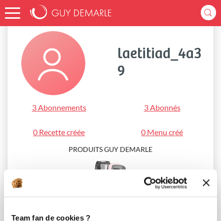
Accueil
laetitiad_4a39
laetitiad_4a3
9
3 Abonnements
3 Abonnés
0 Recette créée
0 Menu créé
PRODUITS GUY DEMARLE
i-Cook’in®
Team fan de cookies ?