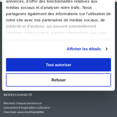
annonces, d'offrir des fonctionnalités relatives aux
médias sociaux et d'analyser notre trafic. Nous
partageons également des informations sur l'utilisation de
notre site avec nos partenaires de médias sociaux, de
publicité et d'analyse, qui peuvent potentiellement
combiner celles-ci avec d'autres informations que vous
leur avez fournies ou qu'ils ont collectées lors de votre
utilisation de leurs services.
Afficher les détails
NOS SITES
SERVICE CONSO
Guy Demarle
Contactez-nous
Tout autoriser
Club Guy Demarle
C.G.U
Le Mag'
Mentions légales
Boutique
Politique de confidentialité
Be Save
Utilisation des Cookies
Refuser
i-Cook'in
RESTEZ CONNECTÉ
Recevez chaque semaine un
concentré d'inspiration cuilinaire !
Inscrivez-vous à la Miamletter.