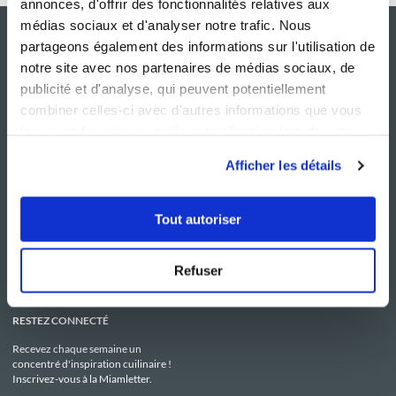
annonces, d'offrir des fonctionnalités relatives aux
médias sociaux et d'analyser notre trafic. Nous
partageons également des informations sur l'utilisation de
notre site avec nos partenaires de médias sociaux, de
publicité et d'analyse, qui peuvent potentiellement
combiner celles-ci avec d'autres informations que vous
leur avez fournies ou qu'ils ont collectées lors de votre
utilisation de leurs services.
Afficher les détails
NOS SITES
SERVICE CONSO
Guy Demarle
Contactez-nous
Tout autoriser
Club Guy Demarle
C.G.U
Le Mag'
Mentions légales
Boutique
Politique de confidentialité
Be Save
Utilisation des Cookies
Refuser
i-Cook'in
RESTEZ CONNECTÉ
Recevez chaque semaine un
concentré d'inspiration cuilinaire !
Inscrivez-vous à la Miamletter.