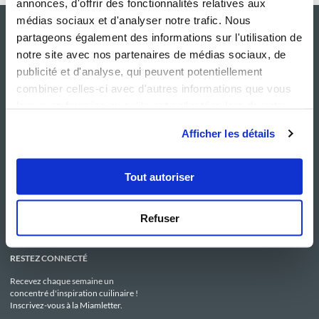
annonces, d'offrir des fonctionnalités relatives aux
médias sociaux et d'analyser notre trafic. Nous
partageons également des informations sur l'utilisation de
notre site avec nos partenaires de médias sociaux, de
publicité et d'analyse, qui peuvent potentiellement
combiner celles-ci avec d'autres informations que vous
leur avez fournies ou qu'ils ont collectées lors de votre
utilisation de leurs services.
Afficher les détails
NOS SITES
SERVICE CONSO
Guy Demarle
Contactez-nous
Tout autoriser
Club Guy Demarle
C.G.U
Le Mag'
Mentions légales
Boutique
Politique de confidentialité
Be Save
Utilisation des Cookies
Refuser
i-Cook'in
RESTEZ CONNECTÉ
Recevez chaque semaine un
concentré d'inspiration cuilinaire !
Inscrivez-vous à la Miamletter.