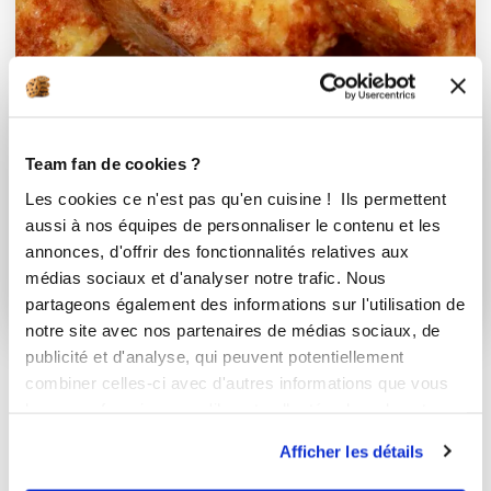
Team fan de cookies ?
martine_mecoli
Les cookies ce n'est pas qu'en cuisine ! Ils permettent
Röstis de pommes de terre au four san...
aussi à nos équipes de personnaliser le contenu et les
annonces, d'offrir des fonctionnalités relatives aux
Très bon
médias sociaux et d'analyser notre trafic. Nous
partageons également des informations sur l'utilisation de
15
min
10
238
notre site avec nos partenaires de médias sociaux, de
publicité et d'analyse, qui peuvent potentiellement
combiner celles-ci avec d'autres informations que vous
leur avez fournies ou qu'ils ont collectées lors de votre
utilisation de leurs services.
Afficher les détails