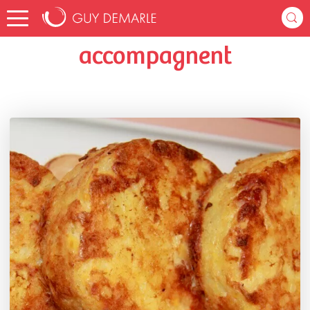
Accueil
jessymk68
Listes de favoris
accompagnent
accompagnent