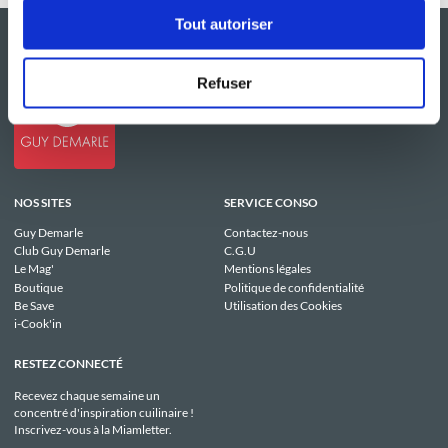
Tout autoriser
Refuser
NOS SITES
SERVICE CONSO
Guy Demarle
Contactez-nous
Club Guy Demarle
C.G.U
Le Mag'
Mentions légales
Boutique
Politique de confidentialité
Be Save
Utilisation des Cookies
i-Cook'in
RESTEZ CONNECTÉ
Recevez chaque semaine un
concentré d'inspiration cuilinaire !
Inscrivez-vous à la Miamletter.