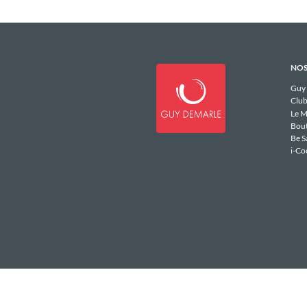
NOS
Guy
Club
Le M
Bou
Be S
i-Co