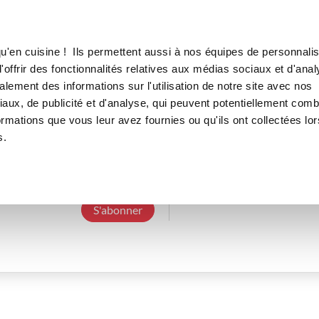
Canofea
Borealia
LE MAG
LA BOUTIQUE
RECETTES
u'en cuisine ! Ils permettent aussi à nos équipes de personnalis
offrir des fonctionnalités relatives aux médias sociaux et d'anal
lement des informations sur l'utilisation de notre site avec nos
aux, de publicité et d'analyse, qui peuvent potentiellement comb
jessicam_d63e
ormations que vous leur avez fournies ou qu'ils ont collectées lor
s.
3 Abonnements
0 Abonné
0 Recette cré
S'abonner