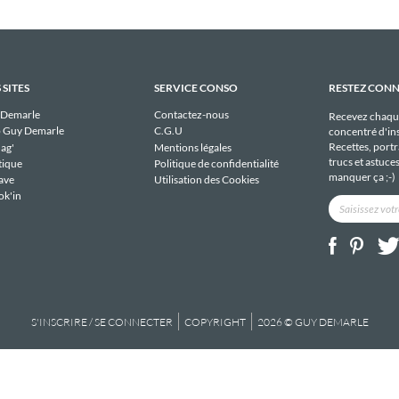
 SITES
SERVICE CONSO
RESTEZ CON
 Demarle
Contactez-nous
Recevez chaqu
 Guy Demarle
C.G.U
concentré d'ins
Recettes, portra
ag'
Mentions légales
trucs et astuce
tique
Politique de confidentialité
manquer ça ;-)
ave
Utilisation des Cookies
ok'in
S'INSCRIRE / SE CONNECTER
COPYRIGHT
2026 © GUY DEMARLE