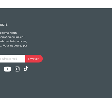
NECTÉ
e semaine un
piration culinaire !
its de chefs, articles,
s... Vous ne voulez pas