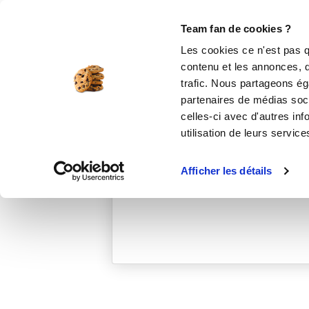
Le Club
i-Cook'in
Be Save
Boutique
Accueil
jessicam_d63e
Team fan de cookies ?
Les cookies ce n'est pas q
contenu et les annonces, d'
trafic. Nous partageons éga
partenaires de médias soci
celles-ci avec d'autres inf
utilisation de leurs service
Afficher les détails