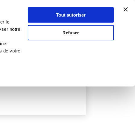
Atelier Culinaire
Le métier
Guy Demarle
Tout autoriser
Se connecter
S'inscrire
er le
yser notre
Refuser
iner
s de votre
ée
0 Menu créé