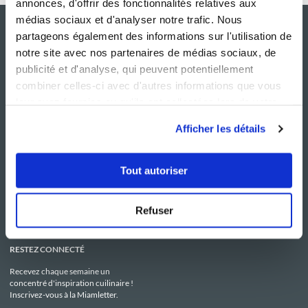
annonces, d'offrir des fonctionnalités relatives aux
médias sociaux et d'analyser notre trafic. Nous
partageons également des informations sur l'utilisation de
notre site avec nos partenaires de médias sociaux, de
publicité et d'analyse, qui peuvent potentiellement
combiner celles-ci avec d'autres informations que vous
leur avez fournies ou qu'ils ont collectées lors de votre
utilisation de leurs services.
Afficher les détails
NOS SITES
SERVICE CONSO
Guy Demarle
Contactez-nous
Tout autoriser
Club Guy Demarle
C.G.U
Le Mag'
Mentions légales
Boutique
Politique de confidentialité
Be Save
Utilisation des Cookies
Refuser
i-Cook'in
RESTEZ CONNECTÉ
Recevez chaque semaine un
concentré d'inspiration cuilinaire !
Inscrivez-vous à la Miamletter.