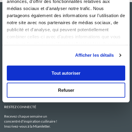
annonces, d'offrir des fonctionnalités relatives aux
médias sociaux et d'analyser notre trafic. Nous
partageons également des informations sur l'utilisation de
notre site avec nos partenaires de médias sociaux, de
publicité et d'analyse, qui peuvent potentiellement
combiner celles-ci avec d'autres informations que vous
leur avez fournies ou qu'ils ont collectées lors de votre
utilisation de leurs services.
Afficher les détails
NOS SITES
SERVICE CONSO
Guy Demarle
Contactez-nous
Tout autoriser
Club Guy Demarle
C.G.U
Le Mag'
Mentions légales
Boutique
Politique de confidentialité
Be Save
Utilisation des Cookies
Refuser
i-Cook'in
RESTEZ CONNECTÉ
Recevez chaque semaine un
concentré d'inspiration cuilinaire !
Inscrivez-vous à la Miamletter.