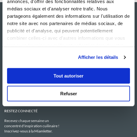
annonces, d'offrir des fonctionnalités relatives aux
médias sociaux et d'analyser notre trafic. Nous
partageons également des informations sur l'utilisation de
notre site avec nos partenaires de médias sociaux, de
publicité et d'analyse, qui peuvent potentiellement
combiner celles-ci avec d'autres informations que vous
leur avez fournies ou qu'ils ont collectées lors de votre
utilisation de leurs services.
Afficher les détails
NOS SITES
SERVICE CONSO
Guy Demarle
Contactez-nous
Tout autoriser
Club Guy Demarle
C.G.U
Le Mag'
Mentions légales
Boutique
Politique de confidentialité
Be Save
Utilisation des Cookies
Refuser
i-Cook'in
RESTEZ CONNECTÉ
Recevez chaque semaine un
concentré d'inspiration cuilinaire !
Inscrivez-vous à la Miamletter.