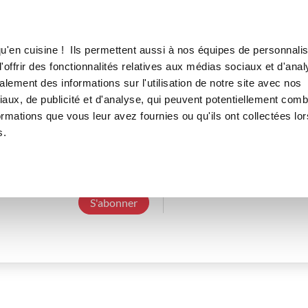
Canofea
Borealia
LE MAG
LA BOUTIQUE
RECETTES
u'en cuisine ! Ils permettent aussi à nos équipes de personnalis
offrir des fonctionnalités relatives aux médias sociaux et d'anal
lement des informations sur l'utilisation de notre site avec nos
aux, de publicité et d'analyse, qui peuvent potentiellement comb
jeanneb_7d2b
ormations que vous leur avez fournies ou qu'ils ont collectées lor
s.
3 Abonnements
0 Abonné
0 Recette cré
S'abonner