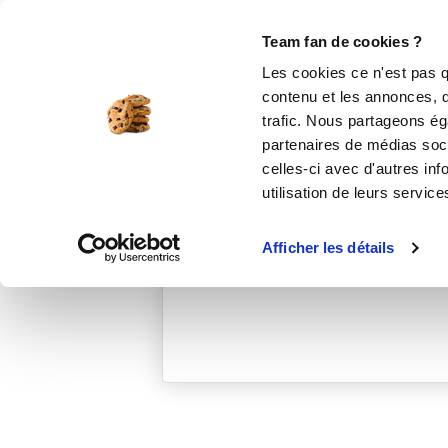
Le Club
i-Cook'in
Be Save
Boutique
Accueil
jeanneb_7d2b
Team fan de cookies ?
Les cookies ce n'est pas q
contenu et les annonces, d'
trafic. Nous partageons éga
partenaires de médias soci
celles-ci avec d'autres inf
utilisation de leurs service
Afficher les détails