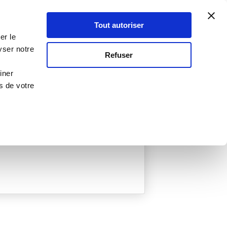
Atelier Culinaire
Le métier
Guy Demarle
Tout autoriser
Se connecter
S'inscrire
er le
yser notre
Refuser
iner
s de votre
ée
0 Menu créé