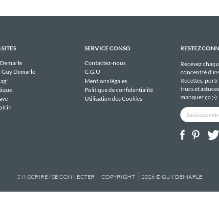
 SITES
SERVICE CONSO
RESTEZ CON
 Demarle
Contactez-nous
Recevez chaqu
 Guy Demarle
C.G.U
concentré d'ins
Recettes, portra
ag'
Mentions légales
trucs et astuce
tique
Politique de confidentialité
manquer ça ;-)
ave
Utilisation des Cookies
ok'in
S'INSCRIRE / SE CONNECTER
COPYRIGHT
2026 © GUY DEMARLE