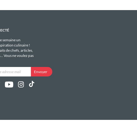
NECTÉ
e semaine un
piration culinaire !
its de chefs, articles,
s... Vous ne voulez pas