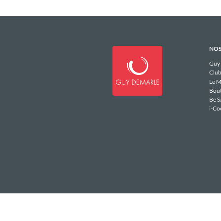
NOS
Guy
Club
Le M
Bou
Be S
i-Co