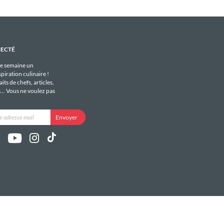
NECTÉ
e semaine un
piration culinaire !
its de chefs, articles,
s... Vous ne voulez pas