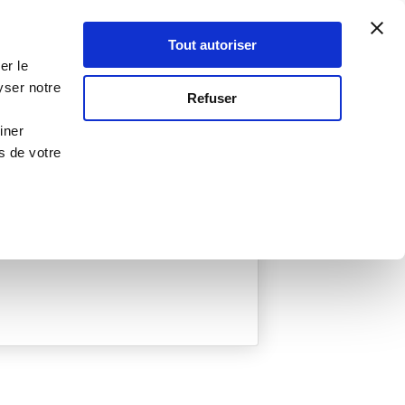
Atelier Culinaire
Le métier
Guy Demarle
Tout autoriser
Se connecter
S'inscrire
er le
yser notre
Refuser
iner
s de votre
ée
0 Menu créé