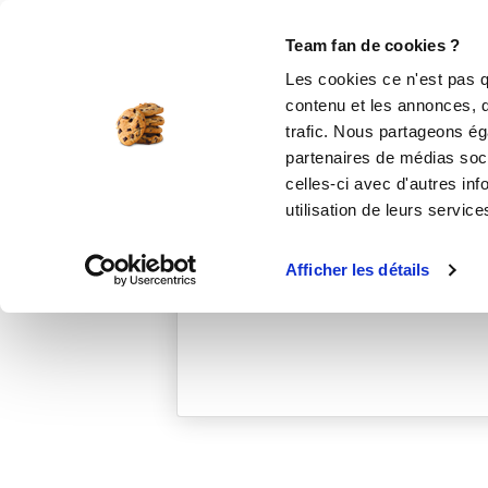
Le Club
i-Cook'in
Be Save
Boutique
Accueil
jeanericl_9f77
Team fan de cookies ?
Les cookies ce n'est pas q
contenu et les annonces, d'
trafic. Nous partageons éga
partenaires de médias soci
celles-ci avec d'autres inf
utilisation de leurs service
Afficher les détails