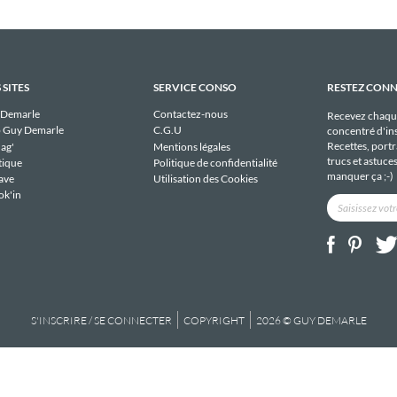
 SITES
SERVICE CONSO
RESTEZ CON
 Demarle
Contactez-nous
Recevez chaqu
 Guy Demarle
C.G.U
concentré d'ins
Recettes, portra
ag'
Mentions légales
trucs et astuce
tique
Politique de confidentialité
manquer ça ;-)
ave
Utilisation des Cookies
ok'in
S'INSCRIRE / SE CONNECTER
COPYRIGHT
2026 © GUY DEMARLE