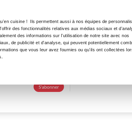
Canofea
Borealia
LE MAG
LA BOUTIQUE
RECETTES
u'en cuisine ! Ils permettent aussi à nos équipes de personnalis
offrir des fonctionnalités relatives aux médias sociaux et d'anal
lement des informations sur l'utilisation de notre site avec nos
aux, de publicité et d'analyse, qui peuvent potentiellement comb
jeanericl_9f77
ormations que vous leur avez fournies ou qu'ils ont collectées lor
s.
3 Abonnements
0 Abonné
0 Recette cré
S'abonner