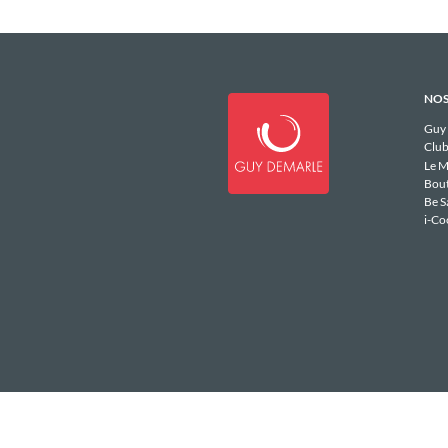
NOS
Guy
Club
Le M
Bou
Be S
i-Co