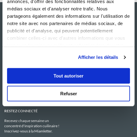
annonces, d'offrir des fonctionnalités relatives aux
médias sociaux et d'analyser notre trafic. Nous
partageons également des informations sur l'utilisation de
notre site avec nos partenaires de médias sociaux, de
publicité et d'analyse, qui peuvent potentiellement
combiner celles-ci avec d'autres informations que vous
leur avez fournies ou qu'ils ont collectées lors de votre
utilisation de leurs services.
Afficher les détails
NOS SITES
SERVICE CONSO
Guy Demarle
Contactez-nous
Tout autoriser
Club Guy Demarle
C.G.U
Le Mag'
Mentions légales
Boutique
Politique de confidentialité
Be Save
Utilisation des Cookies
Refuser
i-Cook'in
RESTEZ CONNECTÉ
Recevez chaque semaine un
concentré d'inspiration cuilinaire !
Inscrivez-vous à la Miamletter.