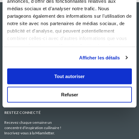
annonces, d'offrir des fonctionnalités relatives aux
médias sociaux et d'analyser notre trafic. Nous
partageons également des informations sur l'utilisation de
notre site avec nos partenaires de médias sociaux, de
publicité et d'analyse, qui peuvent potentiellement
combiner celles-ci avec d'autres informations que vous
leur avez fournies ou qu'ils ont collectées lors de votre
utilisation de leurs services.
Afficher les détails
NOS SITES
SERVICE CONSO
Guy Demarle
Contactez-nous
Tout autoriser
Club Guy Demarle
C.G.U
Le Mag'
Mentions légales
Boutique
Politique de confidentialité
Refuser
Be Save
Utilisation des Cookies
i-Cook'in
RESTEZ CONNECTÉ
Recevez chaque semaine un
concentré d'inspiration cuilinaire !
Inscrivez-vous à la Miamletter.