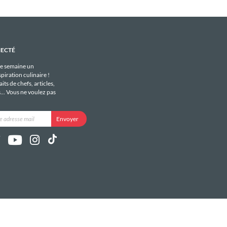
NECTÉ
e semaine un
piration culinaire !
its de chefs, articles,
s... Vous ne voulez pas