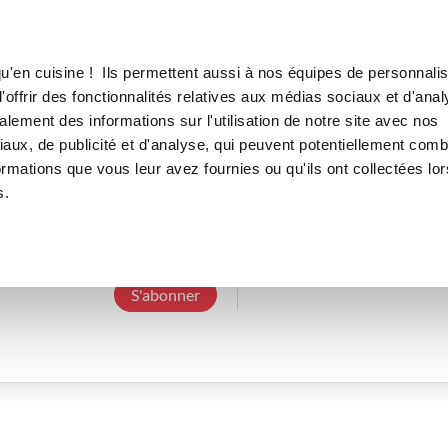
Canofea
Borealia
LE MAG
LA BOUTIQUE
RECETTES
u'en cuisine ! Ils permettent aussi à nos équipes de personnalis
offrir des fonctionnalités relatives aux médias sociaux et d'anal
lement des informations sur l'utilisation de notre site avec nos
aux, de publicité et d'analyse, qui peuvent potentiellement comb
isabellep_51b0
ormations que vous leur avez fournies ou qu'ils ont collectées lor
s.
3 Abonnements
0 Abonné
0 Recette cré
S'abonner