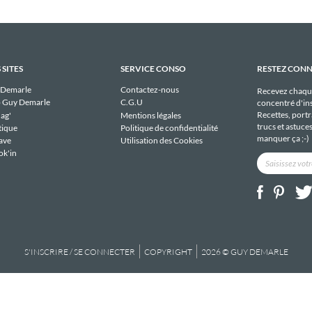
 SITES
SERVICE CONSO
RESTEZ CON
 Demarle
Contactez-nous
Recevez chaqu
 Guy Demarle
C.G.U
concentré d'ins
Recettes, portra
ag'
Mentions légales
trucs et astuce
tique
Politique de confidentialité
manquer ça ;-)
ave
Utilisation des Cookies
ok'in
S'INSCRIRE / SE CONNECTER
COPYRIGHT
2026 © GUY DEMARLE