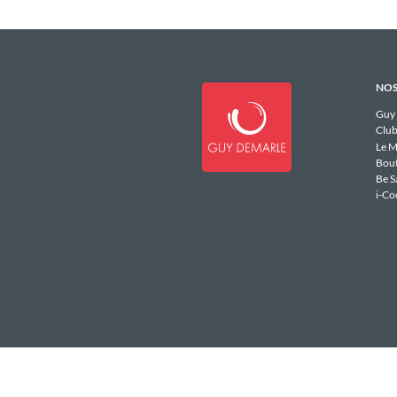
NOS
Guy
Club
Le M
Bou
Be S
i-Co