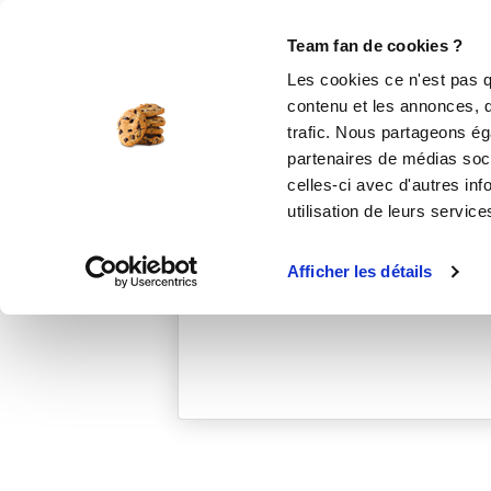
Le Club
i-Cook'in
Be Save
Boutique
Accueil
isabellep_51b0
Team fan de cookies ?
Les cookies ce n'est pas q
contenu et les annonces, d'
trafic. Nous partageons éga
partenaires de médias soci
celles-ci avec d'autres inf
utilisation de leurs service
Afficher les détails