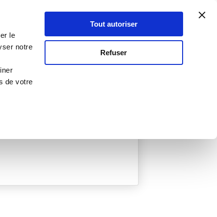
Atelier Culinaire
Le métier
Guy Demarle
Tout autoriser
Se connecter
S'inscrire
er le
yser notre
Refuser
iner
s de votre
ée
0 Menu créé