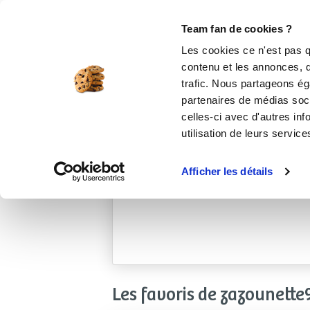
Le Club
i-Cook'in
Be Save
Boutique
Accueil
zazounette91690
Team fan de cookies ?
Les cookies ce n'est pas q
contenu et les annonces, d'
trafic. Nous partageons éga
partenaires de médias soci
celles-ci avec d'autres inf
utilisation de leurs service
Afficher les détails
Les favoris de zazounette