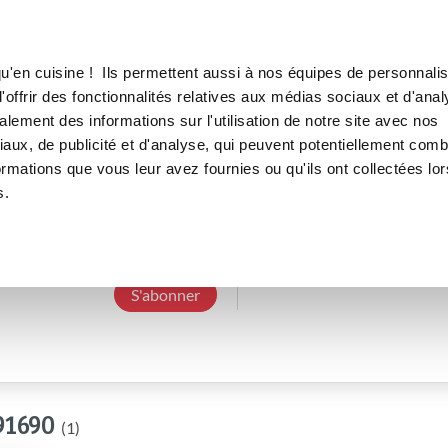
Canofea
Borealia
LE MAG
LA BOUTIQUE
RECETTES
u'en cuisine ! Ils permettent aussi à nos équipes de personnalis
offrir des fonctionnalités relatives aux médias sociaux et d'anal
lement des informations sur l'utilisation de notre site avec nos
aux, de publicité et d'analyse, qui peuvent potentiellement comb
zazounette91690
ormations que vous leur avez fournies ou qu'ils ont collectées lor
s.
3 Abonnements
0 Abonné
0 Recette cré
S'abonner
91690
(1)