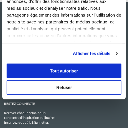
annonces, d'offrir des fonctionnalités relatives aux
médias sociaux et d'analyser notre trafic. Nous
partageons également des informations sur l'utilisation de
notre site avec nos partenaires de médias sociaux, de
publicité et d'analyse, qui peuvent potentiellement
combiner celles-ci avec d'autres informations que vous
leur avez fournies ou qu'ils ont collectées lors de votre
utilisation de leurs services.
Afficher les détails
NOS SITES
SERVICE CONSO
Guy Demarle
Contactez-nous
Tout autoriser
Club Guy Demarle
C.G.U
Le Mag'
Mentions légales
Boutique
Politique de confidentialité
Be Save
Utilisation des Cookies
Refuser
i-Cook'in
RESTEZ CONNECTÉ
Recevez chaque semaine un
concentré d'inspiration cuilinaire !
Inscrivez-vous à la Miamletter.