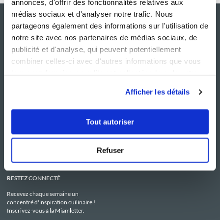
annonces, d'offrir des fonctionnalités relatives aux
médias sociaux et d'analyser notre trafic. Nous
partageons également des informations sur l'utilisation de
notre site avec nos partenaires de médias sociaux, de
publicité et d'analyse, qui peuvent potentiellement
combiner celles-ci avec d'autres informations que vous
leur avez fournies ou qu'ils ont collectées lors de votre
utilisation de leurs services.
Afficher les détails
NOS SITES
SERVICE CONSO
Guy Demarle
Contactez-nous
Tout autoriser
Club Guy Demarle
C.G.U
Le Mag'
Mentions légales
Boutique
Politique de confidentialité
Be Save
Utilisation des Cookies
Refuser
i-Cook'in
RESTEZ CONNECTÉ
Recevez chaque semaine un
concentré d'inspiration cuilinaire !
Inscrivez-vous à la Miamletter.