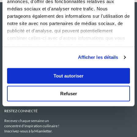
annonces, d'offrir des fonctionnalités relatives aux
médias sociaux et d'analyser notre trafic. Nous
partageons également des informations sur l'utilisation de
notre site avec nos partenaires de médias sociaux, de
publicité et d'analyse, qui peuvent potentiellement
combiner celles-ci avec d'autres informations que vous
leur avez fournies ou qu'ils ont collectées lors de votre
utilisation de leurs services.
Afficher les détails
NOS SITES
SERVICE CONSO
Guy Demarle
Contactez-nous
Tout autoriser
Club Guy Demarle
C.G.U
Le Mag'
Mentions légales
Boutique
Politique de confidentialité
Be Save
Utilisation des Cookies
Refuser
i-Cook'in
RESTEZ CONNECTÉ
Recevez chaque semaine un
concentré d'inspiration cuilinaire !
Inscrivez-vous à la Miamletter.