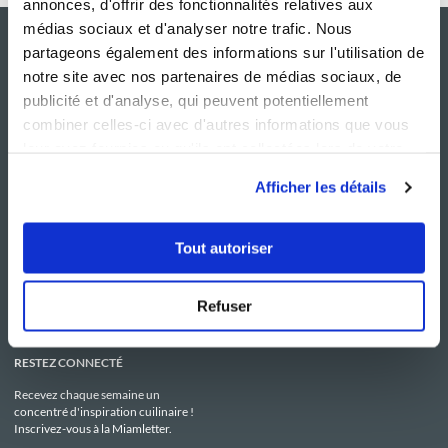
annonces, d'offrir des fonctionnalités relatives aux
médias sociaux et d'analyser notre trafic. Nous
partageons également des informations sur l'utilisation de
notre site avec nos partenaires de médias sociaux, de
publicité et d'analyse, qui peuvent potentiellement
combiner celles-ci avec d'autres informations que vous
leur avez fournies ou qu'ils ont collectées lors de votre
utilisation de leurs services.
Afficher les détails
NOS SITES
SERVICE CONSO
Guy Demarle
Contactez-nous
Tout autoriser
Club Guy Demarle
C.G.U
Le Mag'
Mentions légales
Boutique
Politique de confidentialité
Be Save
Utilisation des Cookies
Refuser
i-Cook'in
RESTEZ CONNECTÉ
Recevez chaque semaine un
concentré d'inspiration cuilinaire !
Inscrivez-vous à la Miamletter.