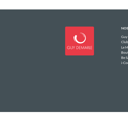
NOS
Guy
Club
Le M
Bou
Be S
i-Co