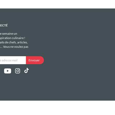
NECTÉ
e semaine un
piration culinaire !
its de chefs, articles,
s... Vous ne voulez pas