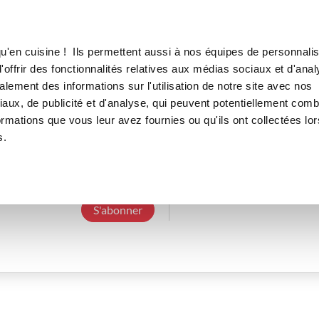
Canofea
Borealia
LE MAG
LA BOUTIQUE
RECETTES
u'en cuisine ! Ils permettent aussi à nos équipes de personnalis
offrir des fonctionnalités relatives aux médias sociaux et d'anal
lement des informations sur l'utilisation de notre site avec nos
aux, de publicité et d'analyse, qui peuvent potentiellement comb
guypauls_7ec3
ormations que vous leur avez fournies ou qu'ils ont collectées lor
s.
3 Abonnements
0 Abonné
0 Recette cré
S'abonner