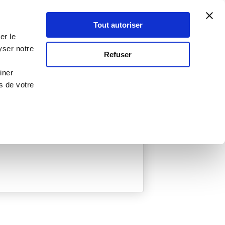
Atelier Culinaire
Le métier
Guy Demarle
Tout autoriser
Se connecter
S'inscrire
er le
yser notre
Refuser
iner
s de votre
ée
0 Menu créé