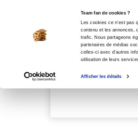
Le Club
i-Cook'in
Be Save
Boutique
Accueil
guypauls_7ec3
Team fan de cookies ?
Les cookies ce n'est pas q
contenu et les annonces, d'
trafic. Nous partageons éga
partenaires de médias soci
celles-ci avec d'autres inf
utilisation de leurs service
Afficher les détails