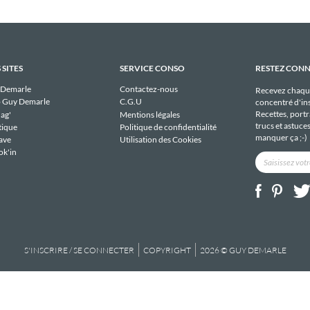
 SITES
SERVICE CONSO
RESTEZ CON
 Demarle
Contactez-nous
Recevez chaqu
 Guy Demarle
C.G.U
concentré d'ins
Recettes, portra
ag'
Mentions légales
trucs et astuce
tique
Politique de confidentialité
manquer ça ;-)
ave
Utilisation des Cookies
ok'in
S'INSCRIRE / SE CONNECTER
COPYRIGHT
2026 © GUY DEMARLE